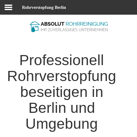
Rohrverstopfung Berlin
Startseite
Über uns
Leistungen
Professionell
Preise
Rohrverstopfung
Notdienst
beseitigen in
BLOG
Berlin und
FAQ
Kontakt
Umgebung
Impressum